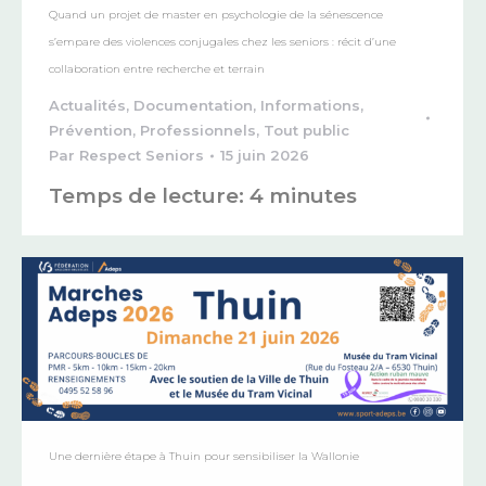
Quand un projet de master en psychologie de la sénescence
s’empare des violences conjugales chez les seniors : récit d’une
collaboration entre recherche et terrain
Actualités
,
Documentation
,
Informations
,
Prévention
,
Professionnels
,
Tout public
Par
Respect Seniors
15 juin 2026
Temps de lecture:
4
minutes
Une dernière étape à Thuin pour sensibiliser la Wallonie