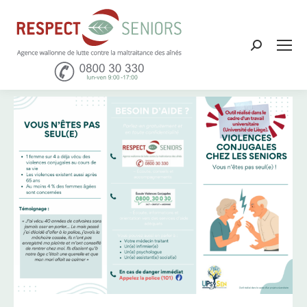
Recher
: