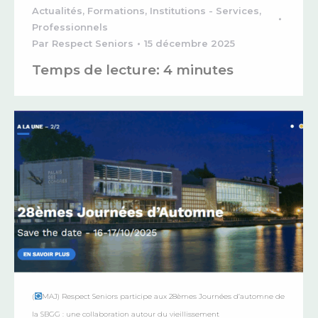
Actualités
,
Formations
,
Institutions - Services
,
Professionnels
Par
Respect Seniors
15 décembre 2025
Temps de lecture:
4
minutes
(
MAJ) Respect Seniors participe aux 28èmes Journées d’automne de
la SBGG : une collaboration autour du vieillissement