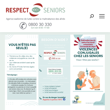
Recher
: