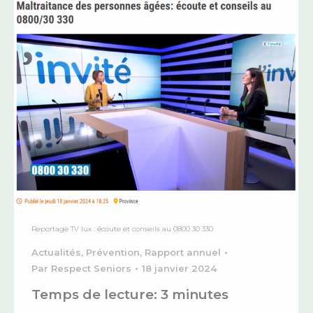
Reportage TV lux : écoute et conseils au 0800 30 330
Actualités
,
Prévention
,
Rapport annuel
Par
Respect Seniors
18 janvier 2024
Temps de lecture:
3
minutes