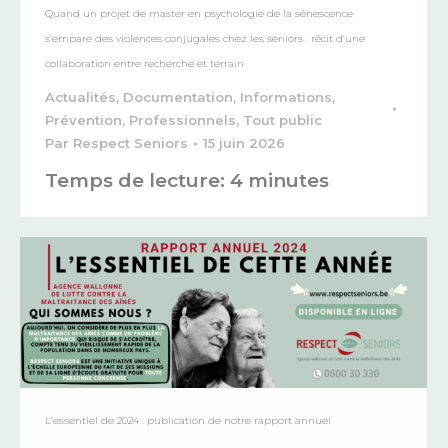
Quand un projet de master en psychologie de la sénescence
s’empare des violences conjugales chez les seniors : récit d’une
collaboration entre recherche et terrain
Actualités
,
Documentation
,
Informations
,
Prévention
,
Professionnels
,
Tout public
Par
Respect Seniors
15 juin 2026
Temps de lecture:
4
minutes
L’essentiel de 2024 : publication de notre rapport annuel