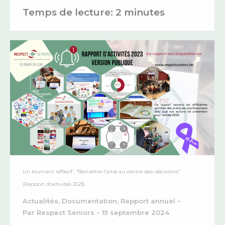
Temps de lecture:
2
minutes
Un tournant réflexif : “Remettre l’aîné au centre des décisions”
(Rapport d’activités 2023)
Actualités
,
Documentation
,
Rapport annuel
Par
Respect Seniors
15 septembre 2024