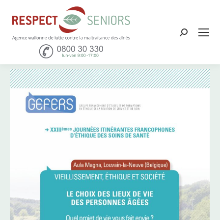
Recher
: