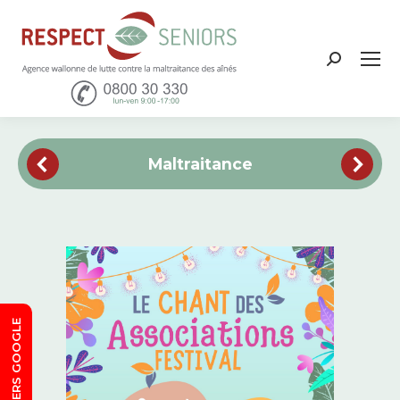
Recher
:
Maltraitance
SORTIE VERS GOOGLE