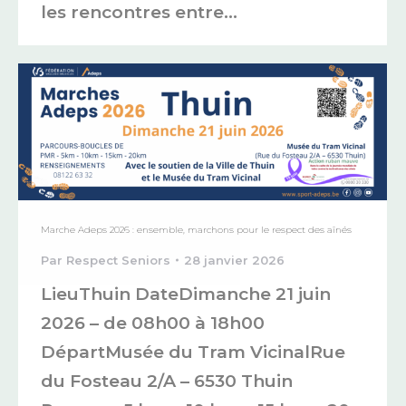
les rencontres entre…
Marche Adeps 2026 : ensemble, marchons pour le respect des aînés
Par
Respect Seniors
28 janvier 2026
LieuThuin DateDimanche 21 juin
2026 – de 08h00 à 18h00
DépartMusée du Tram VicinalRue
du Fosteau 2/A – 6530 Thuin