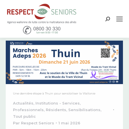
Recher
:
Une dernière étape à Thuin pour sensibiliser la Wallonie
Actualités
,
Institutions - Services
,
Professionnels
,
Résidents
,
Sensibilisations
,
Tout public
Par
Respect Seniors
1 mai 2026