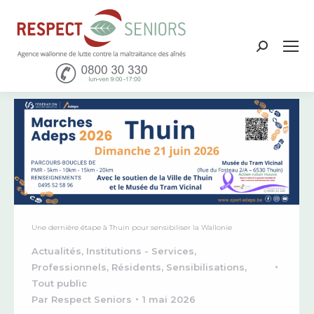
Recher
:
Une dernière étape à Thuin pour sensibiliser la Wallonie
Actualités
,
Institutions - Services
,
Professionnels
,
Résidents
,
Sensibilisations
,
Tout public
Par
Respect Seniors
1 mai 2026