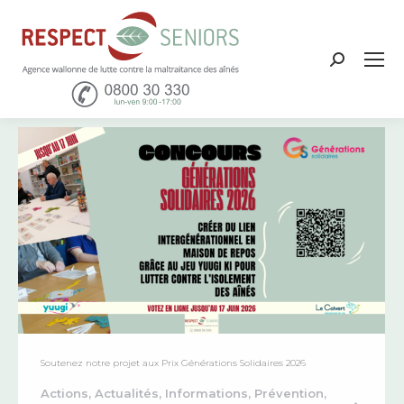
Recher
:
Soutenez notre projet aux Prix Générations Solidaires 2026
Actions
,
Actualités
,
Informations
,
Prévention
,