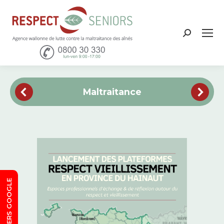
Recher
:
Maltraitance
SORTIE VERS GOOGLE