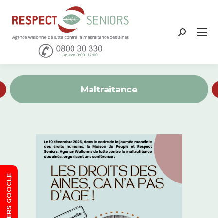
Recher
:
Maltraitance
SORTIE VERS GOOGLE