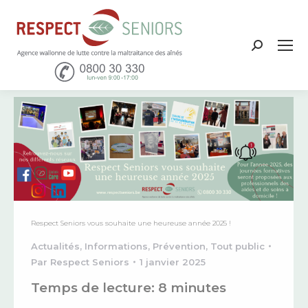
Recher
:
Respect Seniors vous souhaite une heureuse année 2025 !
Actualités
,
Informations
,
Prévention
,
Tout public
Par
Respect Seniors
1 janvier 2025
Temps de lecture:
8
minutes