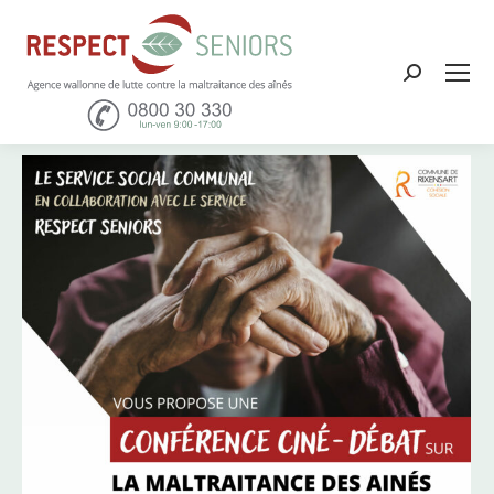
Recher
: