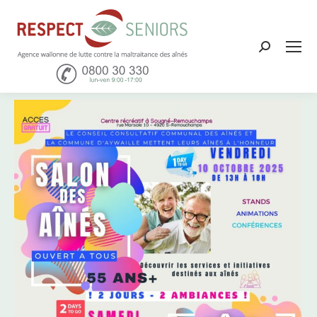
Recher
: