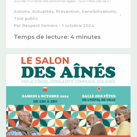
Journée mondiale des personnes âgées : vous n’êtes pas seul !
Actions
,
Actualités
,
Prévention
,
Sensibilisations
,
Tout public
Par
Respect Seniors
1 octobre 2024
Temps de lecture:
4
minutes