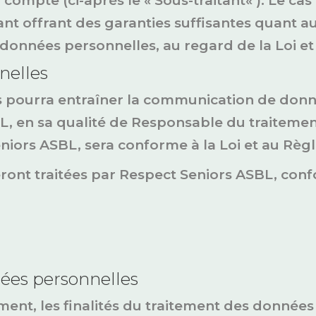
 compte (ci-après le « Sous-traitant« ). Le c
ant offrant des garanties suffisantes quant 
 données personnelles, au regard de la Loi e
nelles
teurs pourra entraîner la communication de don
, en sa qualité de Responsable du traitement,
iors ASBL, sera conforme à la Loi et au Règ
ront traitées par Respect Seniors ASBL, conf
nées personnelles
ment, les finalités du traitement des donné