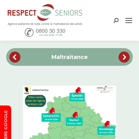
Recher
:
Maltraitance
SORTIE VERS GOOGLE