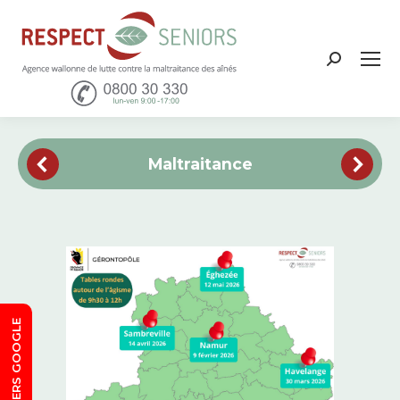
Recher
:
Maltraitance
SORTIE VERS GOOGLE